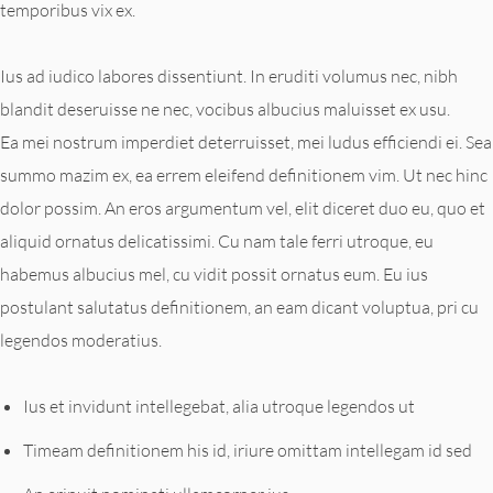
temporibus vix ex.
Ius ad iudico labores dissentiunt. In eruditi volumus nec, nibh
blandit deseruisse ne nec, vocibus albucius maluisset ex usu.
Ea mei nostrum imperdiet deterruisset, mei ludus efficiendi ei. Sea
summo mazim ex, ea errem eleifend definitionem vim. Ut nec hinc
dolor possim. An eros argumentum vel, elit diceret duo eu, quo et
aliquid ornatus delicatissimi. Cu nam tale ferri utroque, eu
habemus albucius mel, cu vidit possit ornatus eum. Eu ius
postulant salutatus definitionem, an eam dicant voluptua, pri cu
legendos moderatius.
Ius et invidunt intellegebat, alia utroque legendos ut
Timeam definitionem his id, iriure omittam intellegam id sed