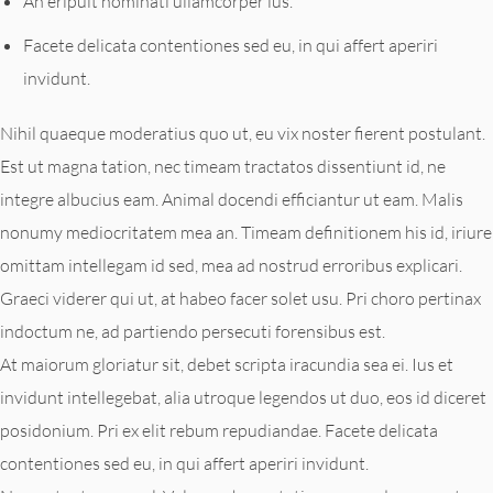
An eripuit nominati ullamcorper ius.
Facete delicata contentiones sed eu, in qui affert aperiri
invidunt.
Nihil quaeque moderatius quo ut, eu vix noster fierent postulant.
Est ut magna tation, nec timeam tractatos dissentiunt id, ne
integre albucius eam. Animal docendi efficiantur ut eam. Malis
nonumy mediocritatem mea an. Timeam definitionem his id, iriure
omittam intellegam id sed, mea ad nostrud erroribus explicari.
Graeci viderer qui ut, at habeo facer solet usu. Pri choro pertinax
indoctum ne, ad partiendo persecuti forensibus est.
At maiorum gloriatur sit, debet scripta iracundia sea ei. Ius et
invidunt intellegebat, alia utroque legendos ut duo, eos id diceret
posidonium. Pri ex elit rebum repudiandae. Facete delicata
contentiones sed eu, in qui affert aperiri invidunt.